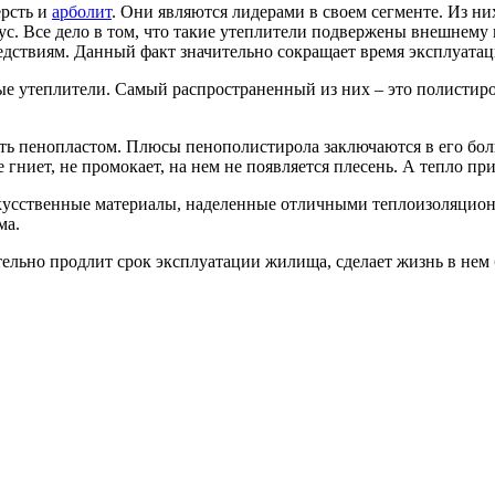
ерсть и
арболит
. Они являются лидерами в своем сегменте. Из ни
ус. Все дело в том, что такие утеплители подвержены внешнему
ствиям. Данный факт значительно сокращает время эксплуатаци
нные утеплители. Самый распространенный из них – это полисти
ть пенопластом. Плюсы пенополистирола заключаются в его бол
гниет, не промокает, на нем не появляется плесень. А тепло пр
искусственные материалы, наделенные отличными теплоизоляцио
ма.
тельно продлит срок эксплуатации жилища, сделает жизнь в нем 