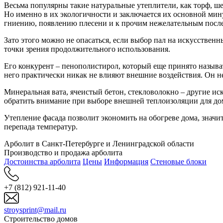
Весьма популярны такие натуральные утеплители, как торф, ш
Но именно в их экологичности и заключается их основной мин
гниению, появлению плесени и к прочим нежелательным послед
Зато этого можно не опасаться, если выбор пал на искусстве
точки зрения продолжительного использования.
Его конкурент – пенополистирол, который еще принято называ
него практически никак не влияют внешние воздействия. Он не 
Минеральная вата, ячеистый бетон, стекловолокно – другие 
обратить внимание при выборе внешней теплоизоляции для до
Утепление фасада позволит экономить на обогреве дома, значи
перепада температур.
Арболит в Санкт-Петербурге и Ленинградской области
Производство и продажа арболита
Достоинства арболита
Цены
Информация
Стеновые блоки
+7 (812) 921-11-40
stroysprint@mail.ru
Строительство домов