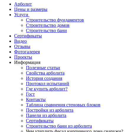
Арболит
Цены и размеры
Услуги
Строительство фундаментов
Строительство домов
Строительство бани
Сертификаты
Видео
Отзывы
Фотогалерея
Проекты
Информация
Полезные статьи
Свойства арболита
История создания
Протокол испытаний
Где купить арболит?
Гост
Контакты
Таблица сравнения стеновых блоков
Постройки из арболита
Панели из арболита
Сертификаты
Строительство бани из арболита
Чем утеплить фасад кирпичного дома снаружи?