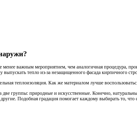
снаружи?
 не менее важным мероприятием, чем аналогичная процедура, пр
ому выпускать тепло из-за незащищенного фасада кирпичного стр
ельная теплоизоляция. Как же материалом лучше воспользоватьс
две группы: природные и искусственные. Конечно, натуральные 
и другие. Подобная градация помогает каждому выбирать то, что с