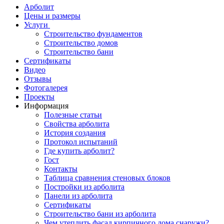
Арболит
Цены и размеры
Услуги
Строительство фундаментов
Строительство домов
Строительство бани
Сертификаты
Видео
Отзывы
Фотогалерея
Проекты
Информация
Полезные статьи
Свойства арболита
История создания
Протокол испытаний
Где купить арболит?
Гост
Контакты
Таблица сравнения стеновых блоков
Постройки из арболита
Панели из арболита
Сертификаты
Строительство бани из арболита
Чем утеплить фасад кирпичного дома снаружи?