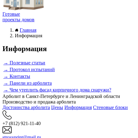
Готовые
проекты домов
Главная
Информация
Информация
→ Полезные статьи
→ Протокол испытаний
→ Контакты
→ Панели из арболита
→ Чем утеплить фасад кирпичного дома снаружи?
Арболит в Санкт-Петербурге и Ленинградской области
Производство и продажа арболита
Достоинства арболита
Цены
Информация
Стеновые блоки
+7 (812) 921-11-40
stroysprint@mail.ru